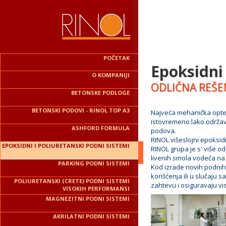
POČETAK
Epoksidni 
O KOMPANIJI
ODLIČNA REŠE
BETONSKE PODLOGE
BETONSKI PODOVI - RINOL TOP A3
Najveća mehanička optere
istovremeno lako održava
ASHFORD FORMULA
podova.
RINOL višeslojni epoksidn
EPOKSIDNI I POLIURETANSKI PODNI SISTEMI
RINOL grupa je s' više o
livenih smola vodeća na 
PARKING PODNI SISTEMI
Kod izrade novih podnih
korišćenja ili u slučaju 
POLIURETANSKI (CRETE) PODNI SISTEMI
zahtevu i osiguravaju vi
VISOKIH PERFORMANSI
MAGNEZITNI PODNI SISTEMI
AKRILATNI PODNI SISTEMI