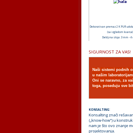
Dekorativan premaz 2 K PUR udob
(sa izgledom kvarca)
Debljina sloja: 3 mm - 
SIGURNOST ZA VAS!
Naši sistemi podnih ob
u našim laboratorijam
Oni se naravno, za vaš
toga, poseduju sve bit
:
KONSALTING
Konsalting znači rešava
(„know-how“) u konstrukc
nam je što ovo znanje mo
projektovanja.