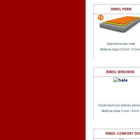
RINOL PERM
Zaptivač na bazi vode
Debljina sloja: 0.3 mm - 0.5 
RINOL WHD/WHE
Visoko hemijski otporan prem
Debljina sloja: 2 mm - 3 mm
RINOL COMFORT DE