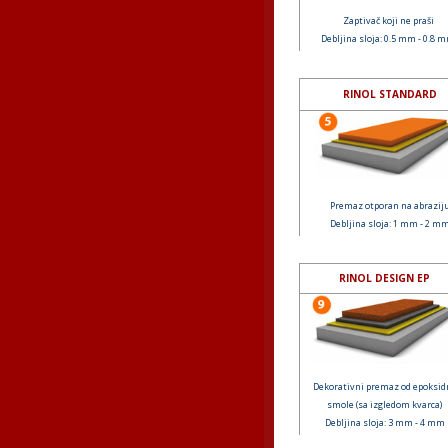
Zaptivač koji ne praši
Debljina sloja: 0.5 mm - 0.8 
RINOL STANDARD
Premaz otporan na abrazij
Debljina sloja: 1 mm - 2 m
RINOL DESIGN EP
Dekorativni premaz od epoksid
smole (sa izgledom kvarca)
Debljina sloja: 3 mm - 4 mm