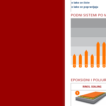
o lako se čiste
o lako se popravljaju
PODNI SISTEMI PO
EPOKSIDNI I POLIUR
RINOL SEALING