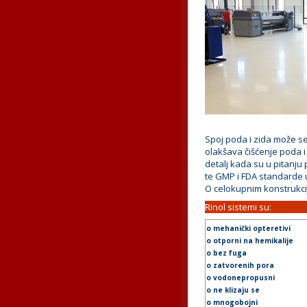
Spoj poda i zida može se 
olakšava čišćenje poda i
detalj kada su u pitanju
te GMP i FDA standarde u
O celokupnim konstrukcij
Rinol sistemi su:
o mehanički opteretivi
o otporni na hemikalije
o bez fuga
o zatvorenih pora
o vodonepropusni
o ne klizaju se
o mnogobojni